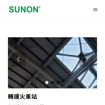
1
2
3
轉運火車站