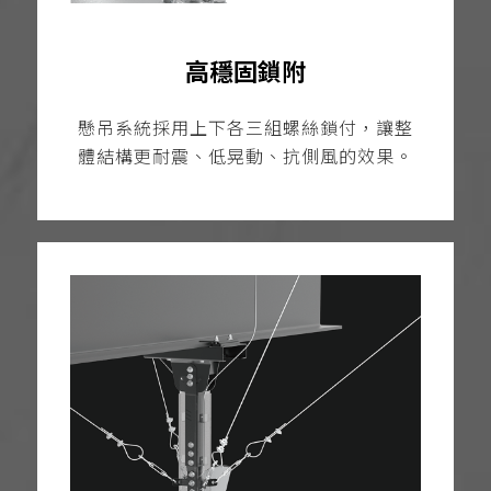
高穩固鎖附
懸吊系統採用上下各三組螺絲鎖付，讓整
體結構更耐震、低晃動、抗側風的效果。