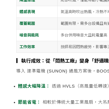
降溫原理
局部吹風，僅能帶動小範圍
體感表現
氣溫高時吹出熱風，冷熱不
覆蓋範圍
範圍有限，需多台設備且有
噪音與能耗
多台併用噪音大且耗電量高
工作效率
技師易因悶熱疲勞，影響專
▎執行成效：從「悶熱工廠」變身「舒適職
導入 建準電機 (SUNON) 通風方案後，BO
體感大幅降溫：
透過 HVLS（高風量低轉
節能省電：
相較於傳統大量工業風扇，大吊