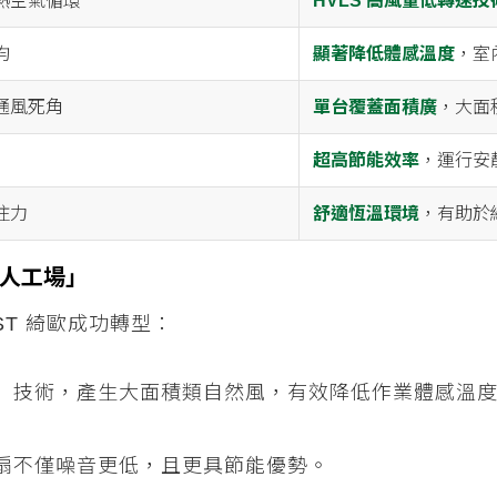
熱空氣循環
HVLS 高風量低轉速技
均
顯著降低體感溫度
，室
通風死角
單台覆蓋面積廣
，大面
超高節能效率
，運行安
注力
舒適恆溫環境
，有助於
人工場」
OST 綺歐成功轉型：
速）技術，產生大面積類自然風，有效降低作業體感溫
扇不僅噪音更低，且更具節能優勢。