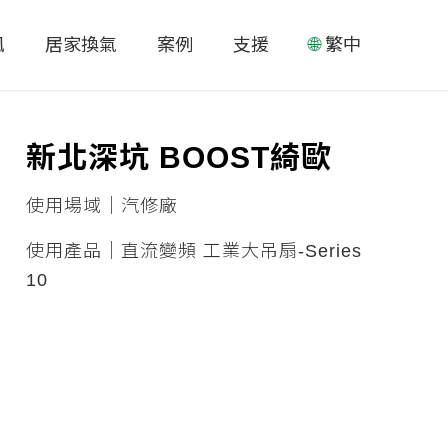
風
居家換氣
案例
支援
繁中
新北深坑 BOOST綺歐
使用場域｜汽修廠
使用產品｜直流變頻 工業大吊扇-Series
10