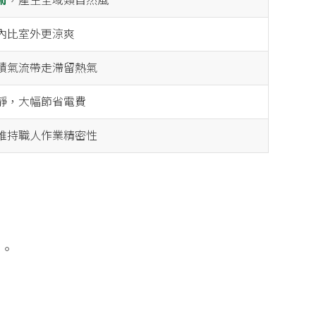
術
，產生全域類自然風
內比室外更涼爽
積氣流帶走滯留熱氣
靜，大幅節省電費
維持職人作業精密性
度。