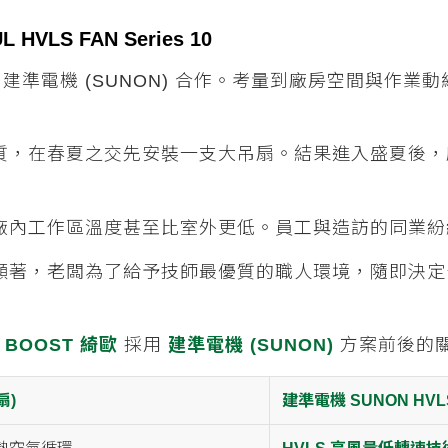
LS FAN Series 10
準電機 (SUNON) 合作。考量到廠房空間與作業動線，決
質，在春夏之交先安裝一支大吊扇。結果進入盛夏後，
廠內工作區溫度甚至比室外更低。員工與造訪的同業紛
顯著，老闆為了給予技師最優質的職人環境，隨即決定
了
BOOST 綺歐
採用
建準電機 (SUNON)
方案前後的
扇)
建準電機 SUNON HV