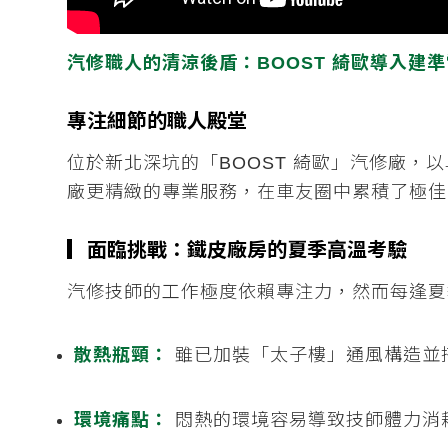
汽修職人的清涼後盾：BOOST 綺歐導入建準電
專注細節的職人殿堂
位於新北深坑的「BOOST 綺歐」汽修廠
廠更精緻的專業服務，在車友圈中累積了極佳
▎
面臨挑戰：鐵皮廠房的夏季高溫考驗
汽修技師的工作極度依賴專注力，然而每逢夏
散熱瓶頸：
雖已加裝「太子樓」通風構造並
環境痛點：
悶熱的環境容易導致技師體力消