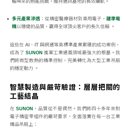
輸帶來的熱能挑戰，維持通訊基地的長效續航。
多元產業滲透
：從精密醫療器材到車用電子，
建準電
機
以穩健的品質，贏得全球頂尖客戶的長久信賴
。
這些在 AI、IT 與網通等高標準產業累積的成功案例，
成為了
SUNON
進軍工業通風領域最強大的根基。我
們將微型散熱的精準控制，完美轉化為大型工業吊扇
的穩定動力
。
智慧製造與嚴苛驗證：層層把關的
工藝結晶
在
SUNON
，品質從不是偶然。我們將四十多年來對
電子精密零組件的嚴苛要求，全面落實在每一台工業
精品吊扇上：