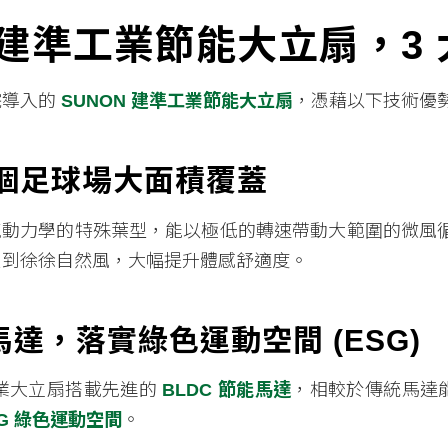
 建準工業節能大立扇，3
院導入的
SUNON 建準工業節能大立扇
，憑藉以下技術優
/3個足球場大面積覆蓋
氣動力學的特殊葉型，能以極低的轉速帶動大範圍的微風
受到徐徐自然風，大幅提升體感舒適度。
能馬達，落實綠色運動空間 (ESG)
業大立扇搭載先進的
BLDC 節能馬達
，相較於傳統馬達
SG 綠色運動空間
。